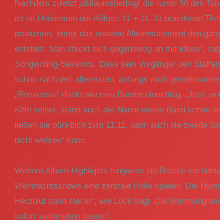
Nachdem zuletzt jubiläumsbedingt die runde 50 den Ton 
ist im Universum der Kölner: 11 + 11. 11 brandneue Tit
produziert, bringt das neueste Albumstatement den ganz
entsteht. Man steckt sich gegenseitig an mit Ideen“, s
Songwriting-Sessions. Dass sein Vorgänger den Staffel
schon nach den allerersten, anfangs noch gemeinsamen A
„Prinzessin“ direkt wie eine Bombe einschlug. „Jetzt wol
Köln selbst, stand auch der Name dieser Band schon imme
ließen sie pünktlich zum 11.11. dann auch die zweite Si
nicht wehren“ kann.
Weitere Album-Highlights fungieren als Brücke ins bun
Weihnachtsshows eine zentrale Rolle spielen: Die Hymn
Herzblut darin steckt“, wie Lück sagt. Die Stimmung und
sofort weiterleben lassen“.