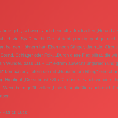
hme geht, schwingt auch beim ultradruckvollen „He und Jet
aublich viel Spaß macht. Der ist richtig rockig, geht gut na
 man bei den Höhnern hat: Eben noch Sänger, dann „im Circus
Sound, Schlager oder Folk. „Durch diese Flexibilität, die w
Kein Wunder, dass „11 + 11“ extrem abwechslungsreich und 
“ komponiert, liefern sie mit „Hüüsche am Rhing“ eine char
Highlight „Die schönste Stroß“, dass sie auch wunderschö
. Wenn beim gefühlvollen „Linie 8“ schließlich auch noch Fre
haben.
– Patrick Lück