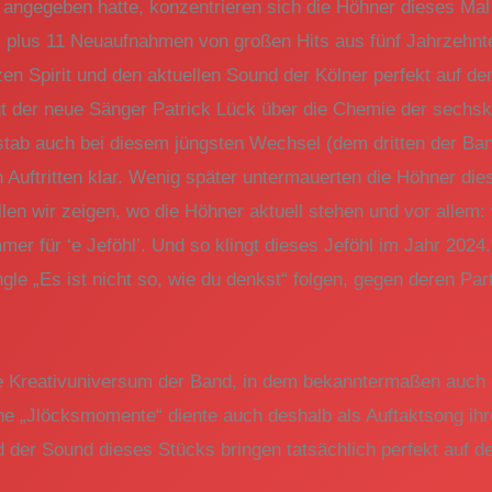
angegeben hatte, konzentrieren sich die Höhner dieses Mal a
el plus 11 Neuaufnahmen von großen Hits aus fünf Jahrzehnt
en Spirit und den aktuellen Sound der Kölner perfekt auf d
agt der neue Sänger Patrick Lück über die Chemie der sechsk
stab auch bei diesem jüngsten Wechsel (dem dritten der Ban
uftritten klar. Wenig später untermauerten die Höhner dies
len wir zeigen, wo die Höhner aktuell stehen und vor allem: 
r für ‘e Jeföhl’. Und so klingt dieses Jeföhl im Jahr 2024
ngle „Es ist nicht so, wie du denkst“ folgen, gegen deren Pa
te Kreativuniversum der Band, in dem bekanntermaßen auch 
e „Jlöcksmomente“ diente auch deshalb als Auftaktsong ihre
 der Sound dieses Stücks bringen tatsächlich perfekt auf den