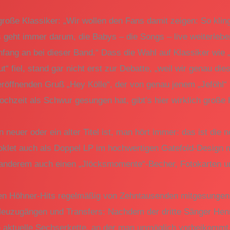
 große Klassiker: „Wir wollen den Fans damit zeigen: So klin
 geht immer darum, die Babys – die Songs – live weiterleben
ang an bei dieser Band.“ Dass die Wahl auf Klassiker wie „
“ fiel, stand gar nicht erst zur Debatte, „weil wir genau die
öffnenden Gruß „Hey Kölle“, der von genau jenem „Jeföhl“ h
ochzeit als Schwur gesungen hat, gibt’s hier wirklich große
in neuer oder ein alter Titel ist, man hört immer: das ist di
let auch als Doppel LP im hochwertigen Gatefold-Design m
r anderem auch einen „Jlöcksmomente“-Becher, Fotokarten un
ten Höhner-Hits regelmäßig von Zehntausenden mitgesungen 
 Neuzugängen und Transfers: Nachdem der dritte Sänger Hen
die aktuelle Sechserkette, an der man unmöglich vorbeikom