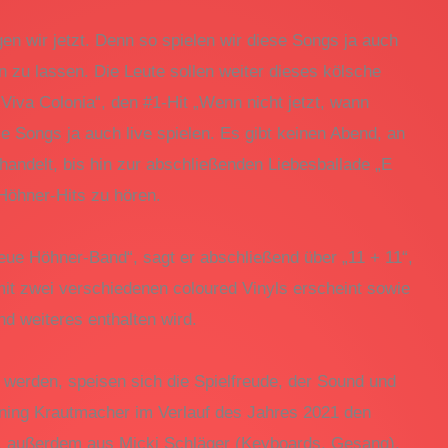
gen wir jetzt. Denn so spielen wir diese Songs ja auch
 zu lassen. Die Leute sollen weiter dieses kölsche
Viva Colonia“, den #1-Hit „Wenn nicht jetzt, wann
se Songs ja auch live spielen. Es gibt keinen Abend, an
andelt, bis hin zur abschließenden Liebesballade „E
 Höhner-Hits zu hören.
e neue Höhner-Band“, sagt er abschließend über „11 + 11“,
it zwei verschiedenen coloured Vinyls erscheint sowie
d weiteres enthalten wird.
werden, speisen sich die Spielfreude, der Sound und
ning Krautmacher im Verlauf des Jahres 2021 den
mt, außerdem aus Micki Schläger (Keyboards, Gesang),