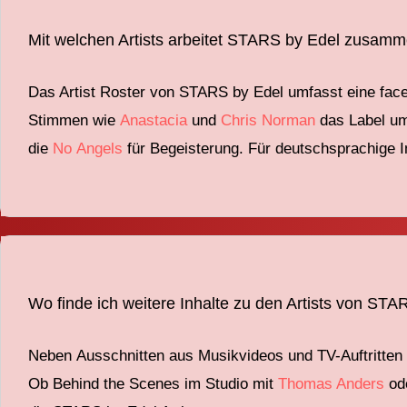
Mit welchen Artists arbeitet STARS by Edel zusam
Das Artist
Roster von
STARS
by
Edel umfasst eine
fac
St
immen
wie
Anastacia
und
Chris
Norman
das Label u
die
No
Angels
für Begeisterung.
Für deutschsprachige
I
Wo finde ich weitere Inhalte zu den Artists von ST
Neben
Ausschnitten aus
Musikvideos und TV-Auftritten
O
b
Behind
the
Scenes im Studio mit
Thomas Anders
od