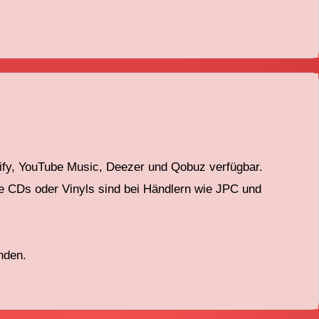
ify, YouTube Music, Deezer und
Qobuz
verfügbar.
e CDs oder Viny
ls sind bei Händlern wie JPC und
nden.