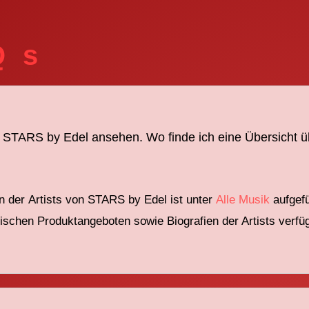
Qs
on STARS by Edel ansehen. Wo finde ich eine Übersicht ü
n der
Artists
von
STARS
by
Edel
ist
unter
Alle Musik
aufgef
ysischen Produktangeboten
sowie
Biografien der Artists
verfü