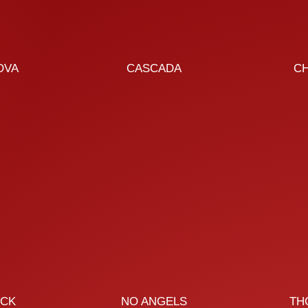
OVA
CASCADA
C
OCK
NO ANGELS
TH