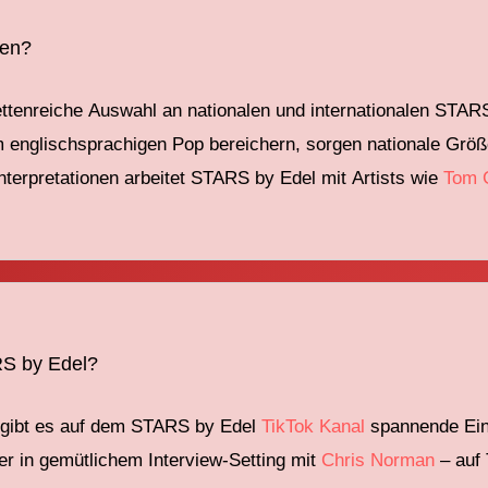
men?
ettenreiche
Auswahl an nationalen und internationalen
STAR
m englischsprachigen Pop bereichern, sorgen
nationale Größ
nterpretationen arbeitet
STARS
by
Edel mit
Artists wie
Tom 
ARS by Edel?
 gibt es auf dem
STARS
by
Edel
TikTok Kanal
spannende Einb
er
in gemütlichem
Interview-Setting mit
Chris Norman
–
auf